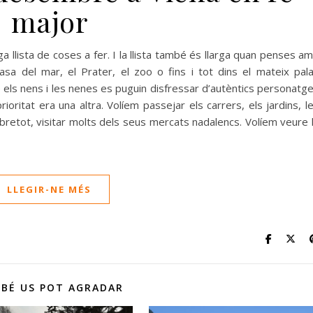
major
ga llista de coses a fer. I la llista també és llarga quan penses a
asa del mar, el Prater, el zoo o fins i tot dins el mateix pal
 els nens i les nenes es puguin disfressar d’autèntics personatg
ioritat era una altra. Volíem passejar els carrers, els jardins, l
obretot, visitar molts dels seus mercats nadalencs. Volíem veure 
LLEGIR-NE MÉS
BÉ US POT AGRADAR