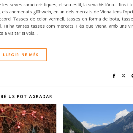
 les seves característiques, el seu estil, la seva història… fins i t
et, els anomenats glühwein, en un dels mercats de Viena tens l’opc
ecord. Tasses de color vermell, tasses en forma de bota, tass
fi. Hi ha tantes tasses com mercats. I és que Viena, amb uns vi
s a visitar si vols…
LLEGIR-NE MÉS
BÉ US POT AGRADAR