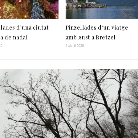
llades d’una ciutat
Pinzellades d’un viatge
da de nadal
amb gust a Bretzel
20
1 abril 2020