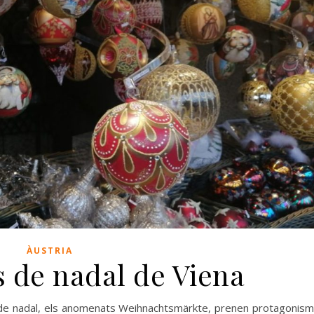
ÀUSTRIA
s de nadal de Viena
 de nadal, els anomenats Weihnachtsmärkte, prenen protagonis