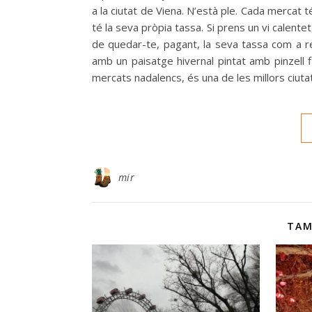
a la ciutat de Viena. N’està ple. Cada mercat té
té la seva pròpia tassa. Si prens un vi calent
de quedar-te, pagant, la seva tassa com a r
amb un paisatge hivernal pintat amb pinzell 
mercats nadalencs, és una de les millors ciutat
mir
TAM