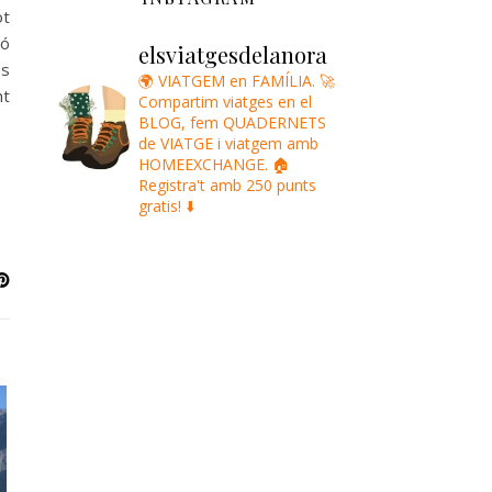
ot
ió
elsviatgesdelanora
es
🌍 VIATGEM en FAMÍLIA.
🚀
nt
Compartim viatges en el
BLOG, fem QUADERNETS
de VIATGE i viatgem amb
HOMEEXCHANGE.
🏠
Registra't amb 250 punts
gratis! ⬇️