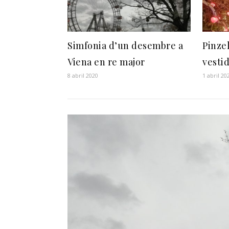
Simfonia d’un desembre a
Pinze
Viena en re major
vesti
8 abril 2020
1 abril 20