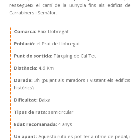
ressegueix el camí de la Bunyola fins als edificis de
Carrabiners i Semàfor.
Comarca:
Baix Llobregat
Població:
el Prat de Llobregat
Punt de sortida:
Pàrquing de Cal Tet
Distància:
4,6 Km
Durada:
3h (pujant als miradors i visitant els edificis
històrics)
Dificultat:
Baixa
Tipus de ruta:
semicircular
Edat recomanada:
4 anys
Un apunt:
Aquesta ruta es pot fer a ritme de pedal, i