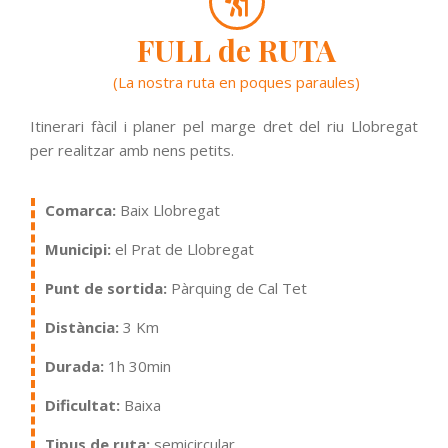
FULL de RUTA
(La nostra ruta en poques paraules)
Itinerari fàcil i planer pel marge dret del riu Llobregat
per realitzar amb nens petits.
Comarca:
Baix Llobregat
Municipi:
el Prat de Llobregat
Punt de sortida:
Pàrquing de Cal Tet
Distància:
3 Km
Durada:
1h 30min
Dificultat:
Baixa
Tipus de ruta:
semicircular