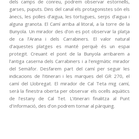
dels camps de conreu, podrem observar estornells,
garses, puputs. Dins del canal els protagonistes són els
ànecs, les polles d’aigua, les tortugues, serps d’aigua i
alguna granota. El Camí arriba al litoral, a la torre de la
Bunyola. Un mirador des d’on es pot observar la platja
de ca l’Arana i dels Carrabiners. El valor natural
d’aquestes platges es manté perquè és un espai
protegit. Creuant el pont de la Bunyola arribarem a
l’antiga caserna dels Carrabiners i a l’enigmàtic mirador
del Semàfor. Desfarem part del camí per seguir les
indicacions de l’itinerari i les marques del GR 270, el
camí del Llobregat. El mirador de Cal Teta mig camí,
serà la finestra oberta per observar els ocells aquàtics
de l’estany de Cal Tet. L’itinerari finalitza al Punt
d’Informació, des d’on podrem tornar al pàrquing.