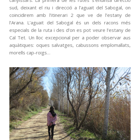
canyissars. La primera de les rutes s’endinsa direcció
sud, deixant el riu i direcció a l’aguait del Sabogal, on
coincidirem amb l’itinerari 2 que ve de l’estany de
l’Arana. L’aguait del Sabogal és un dels racons més
especials de la ruta i des d’on es pot veure l’estany de
Cal Tet. Un lloc excepcional per a poder observar aus
aquàtiques: oques salvatges, cabussons emplomallats,
morells cap-roigs…