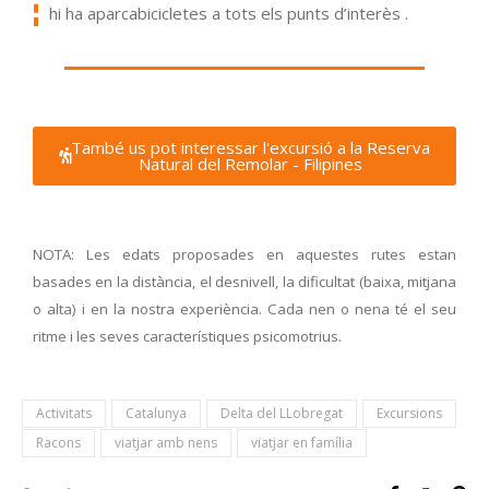
hi ha aparcabicicletes a tots els punts d’interès .
També us pot interessar l'excursió a la Reserva
Natural del Remolar - Filipines
NOTA: Les edats proposades en aquestes rutes estan
basades en la distància, el desnivell, la dificultat (baixa, mitjana
o alta) i en la nostra experiència. Cada nen o nena té el seu
ritme i les seves característiques psicomotrius.
Activitats
Catalunya
Delta del LLobregat
Excursions
Racons
viatjar amb nens
viatjar en família