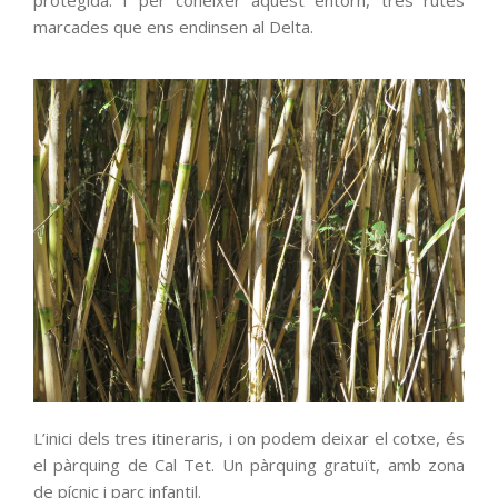
protegida. I per conèixer aquest entorn, tres rutes
marcades que ens endinsen al Delta.
L’inici dels tres itineraris, i on podem deixar el cotxe, és
el pàrquing de Cal Tet. Un pàrquing gratuït, amb zona
de pícnic i parc infantil.