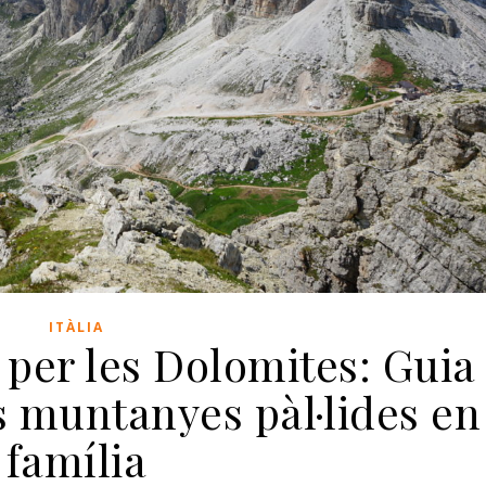
ITÀLIA
per les Dolomites: Guia
s muntanyes pàl·lides en
família