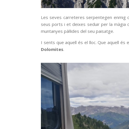
Les seves carreteres serpentegen enmig de
seus ports i et deixes seduir per la màgia d
muntanyes pàl·lides del seu paisatge.
I sents que aquell és el lloc. Que aquell és
Dolomites
.